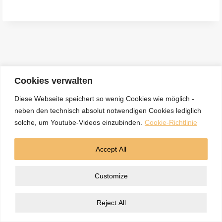
e
n
a
c
h
:
Cookies verwalten
Diese Webseite speichert so wenig Cookies wie möglich -
neben den technisch absolut notwendigen Cookies lediglich
Kontakt
Datenschutzerklärung
Impressum
solche, um Youtube-Videos einzubinden.
Cookie-Richtlinie
Cookie-Richtlinie (EU)
Accept All
© 2026 5BN Spurenleser
Customize
Reject All