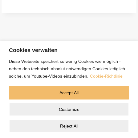
e
n
a
c
h
:
Cookies verwalten
Diese Webseite speichert so wenig Cookies wie möglich -
neben den technisch absolut notwendigen Cookies lediglich
Kontakt
Datenschutzerklärung
Impressum
solche, um Youtube-Videos einzubinden.
Cookie-Richtlinie
Cookie-Richtlinie (EU)
Accept All
© 2026 5BN Spurenleser
Customize
Reject All