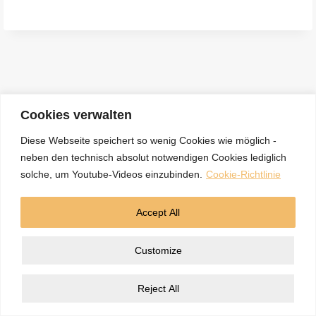
e
n
a
c
h
:
Cookies verwalten
Diese Webseite speichert so wenig Cookies wie möglich -
neben den technisch absolut notwendigen Cookies lediglich
Kontakt
Datenschutzerklärung
Impressum
solche, um Youtube-Videos einzubinden.
Cookie-Richtlinie
Cookie-Richtlinie (EU)
Accept All
© 2026 5BN Spurenleser
Customize
Reject All