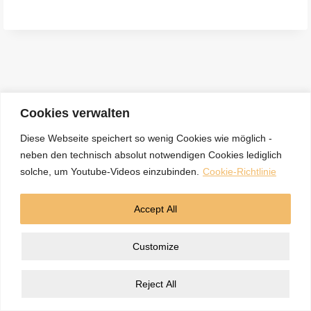
e
n
a
c
h
:
Cookies verwalten
Diese Webseite speichert so wenig Cookies wie möglich -
neben den technisch absolut notwendigen Cookies lediglich
Kontakt
Datenschutzerklärung
Impressum
solche, um Youtube-Videos einzubinden.
Cookie-Richtlinie
Cookie-Richtlinie (EU)
Accept All
© 2026 5BN Spurenleser
Customize
Reject All