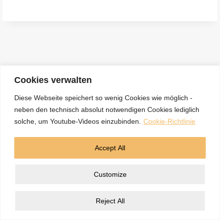
e
n
a
c
h
:
Cookies verwalten
Diese Webseite speichert so wenig Cookies wie möglich -
neben den technisch absolut notwendigen Cookies lediglich
Kontakt
Datenschutzerklärung
Impressum
solche, um Youtube-Videos einzubinden.
Cookie-Richtlinie
Cookie-Richtlinie (EU)
Accept All
© 2026 5BN Spurenleser
Customize
Reject All