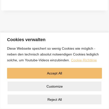
e
n
a
c
h
:
Cookies verwalten
Diese Webseite speichert so wenig Cookies wie möglich -
neben den technisch absolut notwendigen Cookies lediglich
Kontakt
Datenschutzerklärung
Impressum
solche, um Youtube-Videos einzubinden.
Cookie-Richtlinie
Cookie-Richtlinie (EU)
Accept All
© 2026 5BN Spurenleser
Customize
Reject All