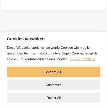
e
n
a
c
h
:
Cookies verwalten
Diese Webseite speichert so wenig Cookies wie möglich -
neben den technisch absolut notwendigen Cookies lediglich
Kontakt
Datenschutzerklärung
Impressum
solche, um Youtube-Videos einzubinden.
Cookie-Richtlinie
Cookie-Richtlinie (EU)
Accept All
© 2026 5BN Spurenleser
Customize
Reject All