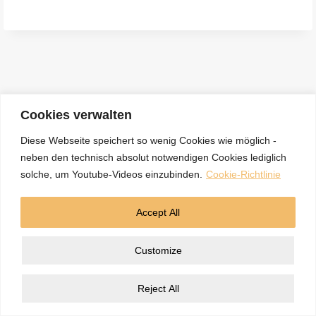
e
n
a
c
h
:
Cookies verwalten
Diese Webseite speichert so wenig Cookies wie möglich -
neben den technisch absolut notwendigen Cookies lediglich
Kontakt
Datenschutzerklärung
Impressum
solche, um Youtube-Videos einzubinden.
Cookie-Richtlinie
Cookie-Richtlinie (EU)
Accept All
© 2026 5BN Spurenleser
Customize
Reject All