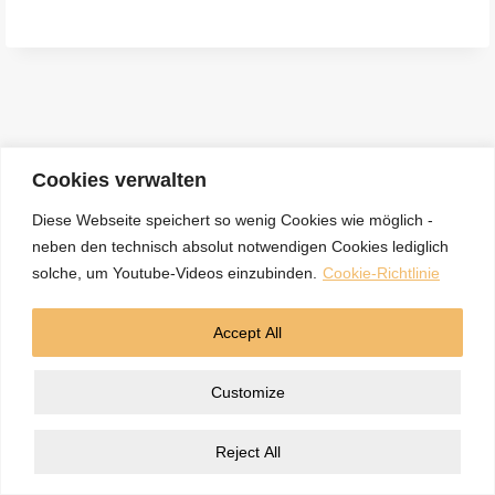
e
n
a
c
h
:
Cookies verwalten
Diese Webseite speichert so wenig Cookies wie möglich -
neben den technisch absolut notwendigen Cookies lediglich
Kontakt
Datenschutzerklärung
Impressum
solche, um Youtube-Videos einzubinden.
Cookie-Richtlinie
Cookie-Richtlinie (EU)
Accept All
© 2026 5BN Spurenleser
Customize
Reject All