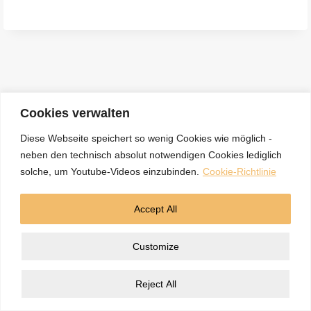
e
n
a
c
h
:
Cookies verwalten
Diese Webseite speichert so wenig Cookies wie möglich -
neben den technisch absolut notwendigen Cookies lediglich
Kontakt
Datenschutzerklärung
Impressum
solche, um Youtube-Videos einzubinden.
Cookie-Richtlinie
Cookie-Richtlinie (EU)
Accept All
© 2026 5BN Spurenleser
Customize
Reject All