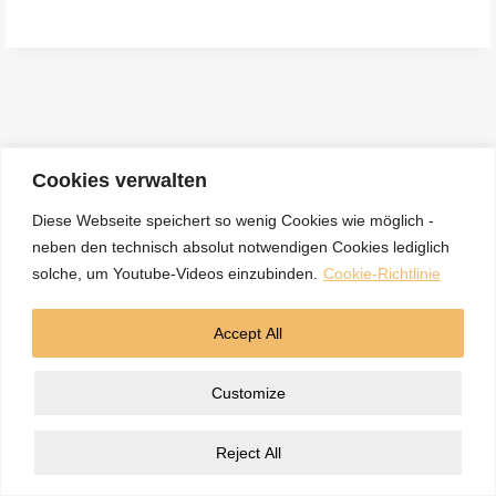
e
n
a
c
h
:
Cookies verwalten
Diese Webseite speichert so wenig Cookies wie möglich -
neben den technisch absolut notwendigen Cookies lediglich
Kontakt
Datenschutzerklärung
Impressum
solche, um Youtube-Videos einzubinden.
Cookie-Richtlinie
Cookie-Richtlinie (EU)
Accept All
© 2026 5BN Spurenleser
Customize
Reject All