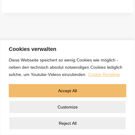
e
n
a
c
h
:
Cookies verwalten
Diese Webseite speichert so wenig Cookies wie möglich -
neben den technisch absolut notwendigen Cookies lediglich
Kontakt
Datenschutzerklärung
Impressum
solche, um Youtube-Videos einzubinden.
Cookie-Richtlinie
Cookie-Richtlinie (EU)
Accept All
© 2026 5BN Spurenleser
Customize
Reject All