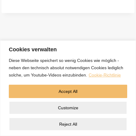
e
n
a
c
h
:
Cookies verwalten
Diese Webseite speichert so wenig Cookies wie möglich -
neben den technisch absolut notwendigen Cookies lediglich
Kontakt
Datenschutzerklärung
Impressum
solche, um Youtube-Videos einzubinden.
Cookie-Richtlinie
Cookie-Richtlinie (EU)
Accept All
© 2026 5BN Spurenleser
Customize
Reject All