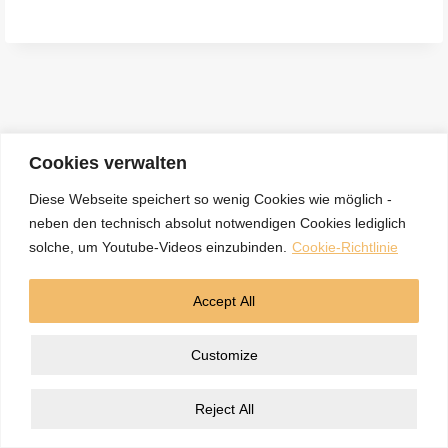
e
n
a
c
h
:
Cookies verwalten
Diese Webseite speichert so wenig Cookies wie möglich -
neben den technisch absolut notwendigen Cookies lediglich
Kontakt
Datenschutzerklärung
Impressum
solche, um Youtube-Videos einzubinden.
Cookie-Richtlinie
Cookie-Richtlinie (EU)
Accept All
© 2026 5BN Spurenleser
Customize
Reject All