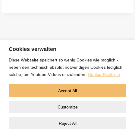
e
n
a
c
h
:
Cookies verwalten
Diese Webseite speichert so wenig Cookies wie möglich -
neben den technisch absolut notwendigen Cookies lediglich
Kontakt
Datenschutzerklärung
Impressum
solche, um Youtube-Videos einzubinden.
Cookie-Richtlinie
Cookie-Richtlinie (EU)
Accept All
© 2026 5BN Spurenleser
Customize
Reject All