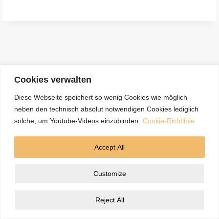
e
n
a
c
h
:
Cookies verwalten
Diese Webseite speichert so wenig Cookies wie möglich -
neben den technisch absolut notwendigen Cookies lediglich
Kontakt
Datenschutzerklärung
Impressum
solche, um Youtube-Videos einzubinden.
Cookie-Richtlinie
Cookie-Richtlinie (EU)
Accept All
© 2026 5BN Spurenleser
Customize
Reject All