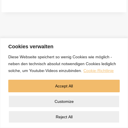
e
n
a
c
h
:
Cookies verwalten
Diese Webseite speichert so wenig Cookies wie möglich -
neben den technisch absolut notwendigen Cookies lediglich
Kontakt
Datenschutzerklärung
Impressum
solche, um Youtube-Videos einzubinden.
Cookie-Richtlinie
Cookie-Richtlinie (EU)
Accept All
© 2026 5BN Spurenleser
Customize
Reject All